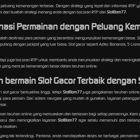
uang kemenangan terbesar. Dengan strategi yang tepat dan informasi RTP yan
mi dan buatlah strategi menang anda dengan bocoran RTP dari
SlotBom77
.
tinasi Permainan dengan Peluang Kem
 adalah destinasi para pemain yang berambisi mengumpulkan kemenangan besar. 
ulang dengan jackpot yang luar biasa. Slot gacor seperti Aztec Bonanza, 5 Lio
tetapi juga bocoran RTP untuk membantu anda merumuskan strategi dan meningk
in yang mencari kemenangan besar dalam taruhan online.
 bermain Slot Gacor Terbaik dengan
lot gacor berkualitas tinggi, tetapi
SlotBom77
juga pengalaman taruhan online 
ara pemain. Dari sistem navigasi yang mudah di gunakan, layanan pelanggan ya
sar.
man taruhan online yang memuaskan dan berkesan bagi setiap pemainnya. Kami 
rbarui dan meningkatkan layanan
SlotBom77
agar selalu memenuhi dan melamp
a rasakan.
g tak tertandingi. Pertama, anda mendapatkan akses ke berbagai permainan slot