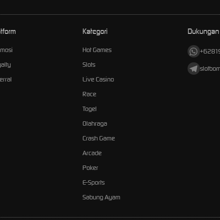
tform
Kategori
Dukungan
mosi
Hot Games
+6281
alty
Slots
slotbom
erral
Live Casino
Race
Togel
Olahraga
Crash Game
Arcade
Poker
E-Sports
Sabung Ayam