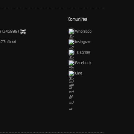
Komunitas
913459991
Whatsapp
77official
Instagram
Telegram
Facebook
Line