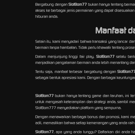
Bergabung dengan
SlotBom77
bukan hanya tentang bermai
akses ke berbagai jenis permainan yang dapat disesuaikan
hiburan anda.
Manfaat d
Selain itu, kami menyadari bahwa transaksi yang lancar d
bermain tanpa hambatan. Tidak perlu khawatir tentang prose
Dalam menjunjung tinggi fair play,
SlotBom77
selalu ber
menjadikan pengalaman bermain anda lebih menantang dan
Tentu saja, manfaat terbesar bergabung dengan
SlotBom7
sebagai bentuk apresiasi kami. Dengan berbagai keuntungan
SlotBom77
bukan hanya tentang game dan taruhan, ini 
untuk mengasah keterampilan dan strategi anda, sambil m
SlotBom777 menyediakan platform yang sempurna.
Dengan menawarkan berbagai bonus dan promosi, kami mem
adil, memastikan bahwa setiap kemenangan yang anda raih ad
SlotBom77
, apa yang anda tunggu? Daftarkan diri anda h