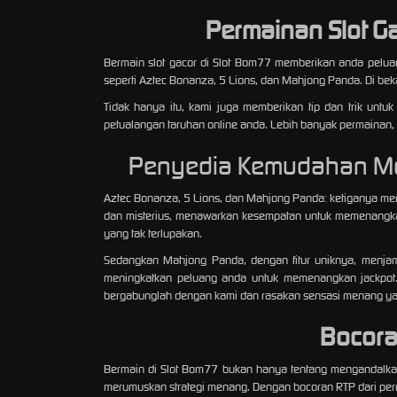
Permainan Slot G
Bermain slot gacor di Slot Bom77 memberikan anda pelu
seperti Aztec Bonanza, 5 Lions, dan Mahjong Panda. Di be
Tidak hanya itu, kami juga memberikan tip dan trik un
petualangan taruhan online anda. Lebih banyak permainan,
Penyedia Kemudahan M
Aztec Bonanza, 5 Lions, dan Mahjong Panda: ketiganya mer
dan misterius, menawarkan kesempatan untuk memenangka
yang tak terlupakan.
Sedangkan Mahjong Panda, dengan fitur uniknya, menja
meningkatkan peluang anda untuk memenangkan jackpo
bergabunglah dengan kami dan rasakan sensasi menang yan
Bocora
Bermain di Slot Bom77 bukan hanya tentang mengandalkan k
merumuskan strategi menang. Dengan bocoran RTP dari per