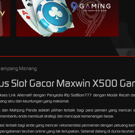
0 Gampang Menang
itus Slot Gacor Maxwin X500 
es Link Alternatif dengan Penyedia Rtp SlotBom777 dengan Modal Receh da
yang seru dan keuntungan yang maksimal.
s dan Mahjong Panda adalah pilihan terbaik bagi para pemain yang mencari 
, membantu anda membuat strategi dan mencapai kemenangan besar.
inasi terbaik bagi anda yang mencari rekomendasi permainan dengan peluang ke
ngalaman taruhan online yang tak terlupakan. Selamat datang di dunia taruhan