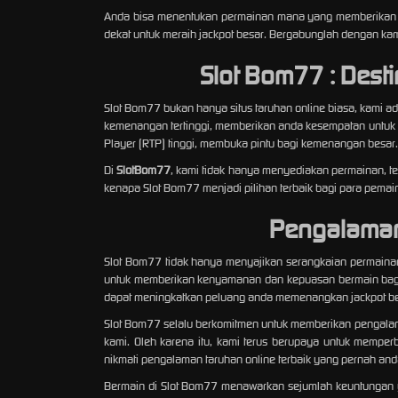
Anda bisa menentukan permainan mana yang memberikan pel
dekat untuk meraih jackpot besar. Bergabunglah dengan ka
Slot Bom77 : Des
Slot Bom77 bukan hanya situs taruhan online biasa, kami
kemenangan tertinggi, memberikan anda kesempatan untuk p
Player (RTP) tinggi, membuka pintu bagi kemenangan besar.
Di
SlotBom77
, kami tidak hanya menyediakan permainan, 
kenapa Slot Bom77 menjadi pilihan terbaik bagi para pema
Pengalaman
Slot Bom77 tidak hanya menyajikan serangkaian permainan s
untuk memberikan kenyamanan dan kepuasan bermain bagi p
dapat meningkatkan peluang anda memenangkan jackpot be
Slot Bom77 selalu berkomitmen untuk memberikan pengala
kami. Oleh karena itu, kami terus berupaya untuk mempe
nikmati pengalaman taruhan online terbaik yang pernah and
Bermain di Slot Bom77 menawarkan sejumlah keuntungan yan