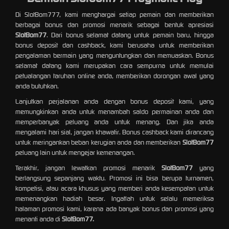
Di SlotBom777, kami menghargai setiap pemain dan memberikan
berbagai bonus dan promosi menarik sebagai bentuk apresiasi
SlotBom77
. Dari bonus selamat datang untuk pemain baru, hingga
bonus deposit dan cashback, kami berusaha untuk memberikan
pengalaman bermain yang menguntungkan dan memuaskan. Bonus
selamat datang kami merupakan cara sempurna untuk memulai
petualangan taruhan online anda, memberikan dorongan awal yang
anda butuhkan.
Lanjutkan perjalanan anda dengan bonus deposit kami, yang
memungkinkan anda untuk menambah saldo permainan anda dan
memperbanyak peluang anda untuk menang. Dan jika anda
mengalami hari sial, jangan khawatir. Bonus cashback kami dirancang
untuk meringankan beban kerugian anda dan memberikan
SlotBom77
peluang lain untuk mengejar kemenangan.
Terakhir, jangan lewatkan promosi menarik
SlotBom77
yang
berlangsung sepanjang waktu. Promosi ini bisa berupa turnamen,
kompetisi, atau acara khusus yang memberi anda kesempatan untuk
memenangkan hadiah besar. Ingatlah untuk selalu memeriksa
halaman promosi kami, karena ada banyak bonus dan promosi yang
menanti anda di
SlotBom77.