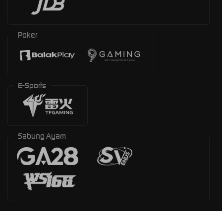
Poker
E-Sports
Sabung Ayam