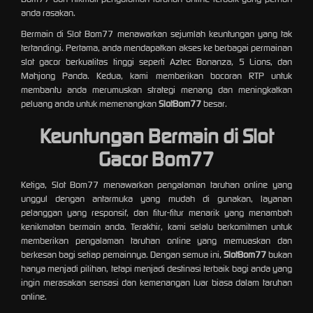
anda rasakan.
Bermain di Slot Bom77 menawarkan sejumlah keuntungan yang tak
tertandingi. Pertama, anda mendapatkan akses ke berbagai permainan
slot gacor berkualitas tinggi seperti Aztec Bonanza, 5 Lions, dan
Mahjong Panda. Kedua, kami memberikan bocoran RTP untuk
membantu anda merumuskan strategi menang dan meningkatkan
peluang anda untuk memenangkan
SlotBom77
besar.
Keuntungan Bermain di Slot
Gacor Bom77
Ketiga, Slot Bom77 menawarkan pengalaman taruhan online yang
unggul dengan antarmuka yang mudah di gunakan, layanan
pelanggan yang responsif, dan fitur-fitur menarik yang menambah
kenikmatan bermain anda. Terakhir, kami selalu berkomitmen untuk
memberikan pengalaman taruhan online yang memuaskan dan
berkesan bagi setiap pemainnya. Dengan semua ini,
SlotBom77
bukan
hanya menjadi pilihan, tetapi menjadi destinasi terbaik bagi anda yang
ingin merasakan sensasi dan kemenangan luar biasa dalam taruhan
online.