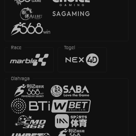
Race
Togel
Olahraga