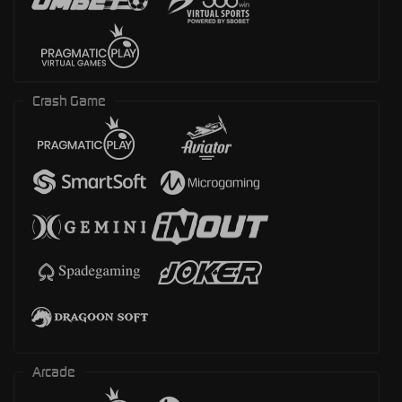
Crash Game
Arcade