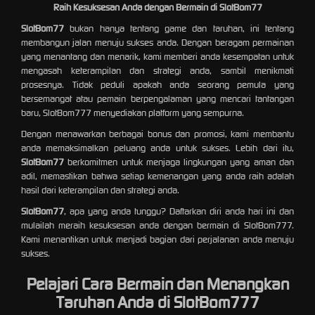
Raih Kesuksesan Anda dengan Bermain di SlotBom77
SlotBom77
bukan hanya tentang game dan taruhan, ini tentang
membangun jalan menuju sukses anda. Dengan beragam permainan
yang menantang dan menarik, kami memberi anda kesempatan untuk
mengasah keterampilan dan strategi anda, sambil menikmati
prosesnya. Tidak peduli apakah anda seorang pemula yang
bersemangat atau pemain berpengalaman yang mencari tantangan
baru, SlotBom777 menyediakan platform yang sempurna.
Dengan menawarkan berbagai bonus dan promosi, kami membantu
anda memaksimalkan peluang anda untuk sukses. Lebih dari itu,
SlotBom77
berkomitmen untuk menjaga lingkungan yang aman dan
adil, memastikan bahwa setiap kemenangan yang anda raih adalah
hasil dari keterampilan dan strategi anda.
SlotBom77
, apa yang anda tunggu? Daftarkan diri anda hari ini dan
mulailah meraih kesuksesan anda dengan bermain di SlotBom777.
Kami menantikan untuk menjadi bagian dari perjalanan anda menuju
sukses.
Pelajari Cara Bermain dan Menangkan
Taruhan Anda di SlotBom777