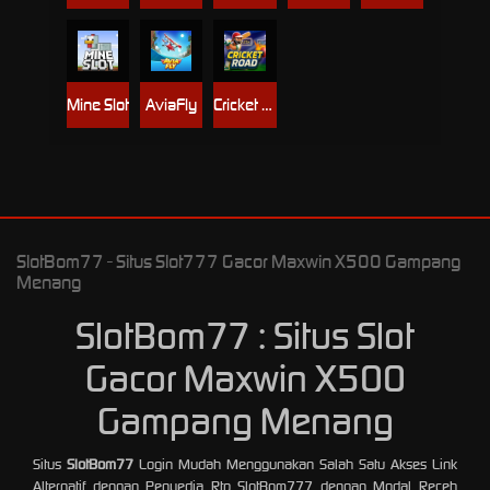
Mine Slot
AviaFly
Cricket Road
SlotBom77 - Situs Slot777 Gacor Maxwin X500 Gampang
Menang
SlotBom77 : Situs Slot
Gacor Maxwin X500
Gampang Menang
Situs
SlotBom77
Login Mudah Menggunakan Salah Satu Akses Link
Alternatif dengan Penyedia Rtp SlotBom777 dengan Modal Receh