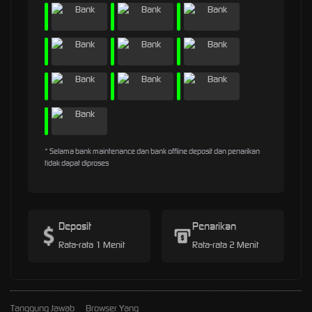
* Selama bank maintenance dan bank offline deposit dan penarikan
tidak dapat diproses
Deposit
Penarikan
Rata-rata 1 Menit
Rata-rata 2 Menit
Tanggung Jawab
Browser Yang