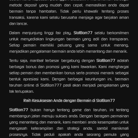
metode deposit yang mudah dan cepat, memastikan anda dapat
bermain tanpa hambatan. Tidak perlu khawatir tentang proses
transaksi, karena kami selalu berusaha menjaga agar berjalan aman
dan lancar.
Dalam menjunjung tinggi fair play,
SlotBom77
selalu berkomitmen
untuk menyediakan lingkungan bermain yang adil dan transparan.
Setiap pemain memiliki peluang yang sama untuk menang,
menjadikan pengalaman bermain anda lebih menantang dan menarik.
Tentu saja, manfaat terbesar bergabung dengan
SlotBom77
adalah
berbagai bonus dan promosi yang kami tawarkan. Kami menghargai
setiap pemain dan memberikan bonus serta promosi menarik sebagai
bentuk apresiasi kami. Dengan berbagai keuntungan ini, bermain
taruhan online di SlotBom777 pasti akan menjadi pengalaman yang
tak terlupakan.
Raih Kesuksesan Anda dengan Bermain di SlotBom77
SlotBom77
bukan hanya tentang game dan taruhan, ini tentang
membangun jalan menuju sukses anda. Dengan beragam permainan
yang menantang dan menarik, kami memberi anda kesempatan untuk
mengasah keterampilan dan strategi anda, sambil menikmati
prosesnya. Tidak peduli apakah anda seorang pemula yang