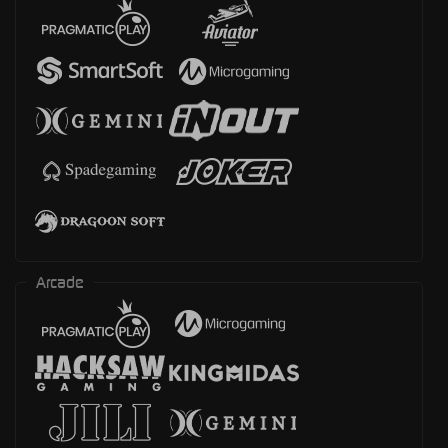
Arcade