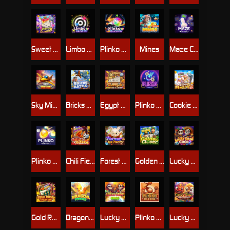
Sweet Scratch
Limbo Rainbow
Plinko Rainbow
Mines
Maze Classic
Sky Mission
Bricks Battle
Egypt Gem Scratch
Plinko Neon
Cookie Fiesta
Plinko Classic
Chili Fiesta
Forest Tea Party
Golden Clover
Lucky Drop: Coco 2
Gold Rush: Wild Dig
Dragon Tower
Lucky Drop-Coco
Plinko Gold Rush
Lucky Drop-GongXiFaChai