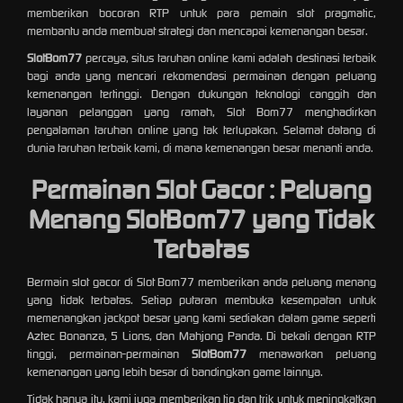
memberikan bocoran RTP untuk para pemain slot pragmatic,
membantu anda membuat strategi dan mencapai kemenangan besar.
SlotBom77
percaya, situs taruhan online kami adalah destinasi terbaik
bagi anda yang mencari rekomendasi permainan dengan peluang
kemenangan tertinggi. Dengan dukungan teknologi canggih dan
layanan pelanggan yang ramah, Slot Bom77 menghadirkan
pengalaman taruhan online yang tak terlupakan. Selamat datang di
dunia taruhan terbaik kami, di mana kemenangan besar menanti anda.
Permainan Slot Gacor : Peluang
Menang SlotBom77 yang Tidak
Terbatas
Bermain slot gacor di Slot Bom77 memberikan anda peluang menang
yang tidak terbatas. Setiap putaran membuka kesempatan untuk
memenangkan jackpot besar yang kami sediakan dalam game seperti
Aztec Bonanza, 5 Lions, dan Mahjong Panda. Di bekali dengan RTP
tinggi, permainan-permainan
SlotBom77
menawarkan peluang
kemenangan yang lebih besar di bandingkan game lainnya.
Tidak hanya itu, kami juga memberikan tip dan trik untuk meningkatkan