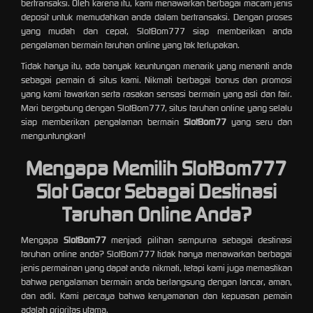
bertransaksi. Oleh karena itu, kami menawarkan berbagai macam jenis
deposit untuk memudahkan anda dalam bertransaksi. Dengan proses
yang mudah dan cepat, SlotBom777 siap memberikan anda
pengalaman bermain taruhan online yang tak terlupakan.
Tidak hanya itu, ada banyak keuntungan menarik yang menanti anda
sebagai pemain di situs kami. Nikmati berbagai bonus dan promosi
yang kami tawarkan serta rasakan sensasi bermain yang asli dan fair.
Mari bergabung dengan SlotBom777, situs taruhan online yang selalu
siap memberikan pengalaman bermain
SlotBom77
yang seru dan
menguntungkan!
Mengapa Memilih SlotBom777
Slot Gacor Sebagai Destinasi
Taruhan Online Anda?
Mengapa
SlotBom77
menjadi pilihan sempurna sebagai destinasi
taruhan online anda? SlotBom777 tidak hanya menawarkan berbagai
jenis permainan yang dapat anda nikmati, tetapi kami juga memastikan
bahwa pengalaman bermain anda berlangsung dengan lancar, aman,
dan adil. Kami percaya bahwa kenyamanan dan kepuasan pemain
adalah prioritas utama.