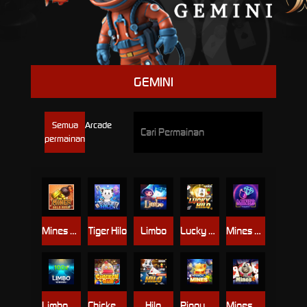
GEMINI
Semua
Arcade
permainan
Mines Gold Rush
Tiger Hilo
Limbo
Lucky Hilo
Mines Neon
Limbo Classic
Chicken Run
Hilo
Pinoy Mines
Mines Maple