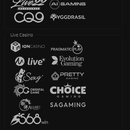
Live Casino