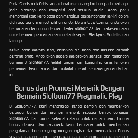
Pada Sportsbook Odds, anda dapat memasang taruhan pada berbagai
jenis olahraga dan kompetisi dari seluruh dunia. Anda perlu
memahami cara kerja odds dan mengikuti perkembangan terkini dalam
olahraga yang menjadi pilihan anda. Dalam Live Casino, anda akan
berhadapan langsung dengan dealer
SlotBom77
dan berkesempatan
untuk bermain permainan kasino klasik seperti Blackjack, Roulette, dan
lainnya.
Ketika anda merasa siap, daftarkan diri anda dan lakukan deposit
pertama anda. Anda akan segera merasakan sensasi dan tantangan
bermain di
SlotBom77
. Jadilah bagian dari komunitas kami, temukan
permainan favorit anda, dan mulailah meraih kemenangan anda hari
ini!
Bonus dan Promosi Menarik Dengan
Bermain Slotbom77 Pragmatic Play
Di SlotBom777, kami menghargai setiap pemain dan memberikan
berbagai bonus dan promosi menarik sebagai bentuk apresiasi
SlotBom77
. Dari bonus selamat datang untuk pemain baru, hingga
bonus deposit dan cashback, kami berusaha untuk memberikan
pengalaman bermain yang menguntungkan dan memuaskan. Bonus
selamat datang kami merupakan cara sempurna untuk memulai