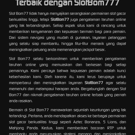
Terbaik dengan SlotBom777
Slot Bom77 tidak hanya menyajikan serangkaian permainan slot gacor
berkualitas tinggi, tetapi
SlotBom77
juga pengalaman taruhan online
yang tak terbandingkan. Setiap aspek situs kami di rancang untuk
memberikan kenyamanan dan kepuasan bermain bagi para pemain.
Dari sistem navigasi yang mudah di gunakan, layanan pelanggan
yang selalu siap membantu, hingga fitur-fitur menarik yang dapat
meningkatkan peluang anda memenangkan jackpot besar.
Slot Bom77 selalu berkomitmen untuk memberikan pengalaman
taruhan online yang memuaskan dan berkesan bagi setiap
pemainnya. Kami percaya bahwa kepuasan pemain adalah kunci
keberhasilan kami. Oleh karena itu, kami terus berupaya untuk
memperbarui dan meningkatkan layanan
SlotBom77
agar selalu
memenuhi dan melampaui harapan anda. Bergabunglah dengan Slot
Bom77 dan nikmati pengalaman taruhan online terbaik yang pernah
anda rasakan.
Bermain di Slot Bom77 menawarkan sejumlah keuntungan yang tak
tertandingi. Pertama, anda mendapatkan akses ke berbagai permainan
slot gacor berkualitas tinggi seperti Aztec Bonanza, 5 Lions, dan
Mahjong Panda. Kedua, kami memberikan bocoran RTP untuk
membantu anda merumuskan strategi menang dan meningkatkan