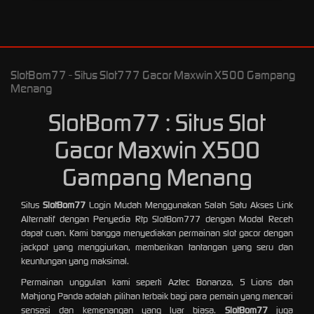
SlotBom77 - Situs Slot777 Gacor Maxwin X500 Gampang
Menang
SlotBom77 : Situs Slot
Gacor Maxwin X500
Gampang Menang
Situs
SlotBom77
Login Mudah Menggunakan Salah Satu Akses Link
Alternatif dengan Penyedia Rtp SlotBom777 dengan Modal Receh
dapat cuan.
Kami bangga menyediakan permainan slot gacor dengan
jackpot yang menggiurkan, memberikan tantangan yang seru dan
keuntungan yang maksimal.
Permainan unggulan kami seperti Aztec Bonanza, 5 Lions dan
Mahjong Panda adalah pilihan terbaik bagi para pemain yang mencari
sensasi dan kemenangan yang luar biasa.
SlotBom77
juga