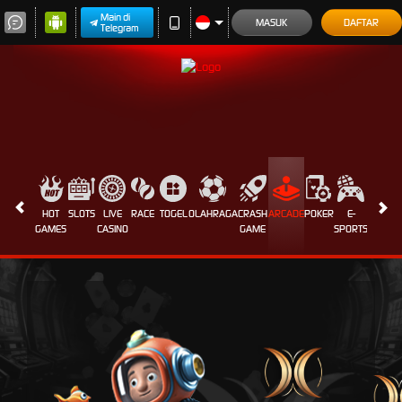
Main di
MASUK
DAFTAR
Telegram
HOT
SLOTS
LIVE
RACE
TOGEL
OLAHRAGA
CRASH
ARCADE
POKER
E-
SABUN
GAMES
CASINO
GAME
SPORTS
AYAM