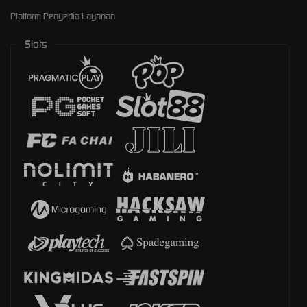
Platform Penyedia Layanan
Slots